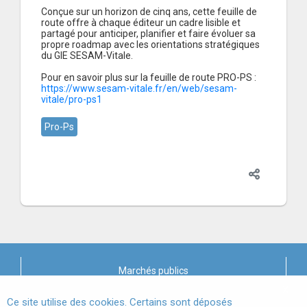
Conçue sur un horizon de cinq ans, cette feuille de
route offre à chaque éditeur un cadre lisible et
partagé pour anticiper, planifier et faire évoluer sa
propre roadmap avec les orientations stratégiques
du GIE SESAM-Vitale.
Pour en savoir plus sur la feuille de route PRO-PS :
https://www.sesam-vitale.fr/en/web/sesam-
vitale/pro-ps1
Pro-Ps
Marchés publics
X
Mentions légales
Ce site utilise des cookies. Certains sont déposés