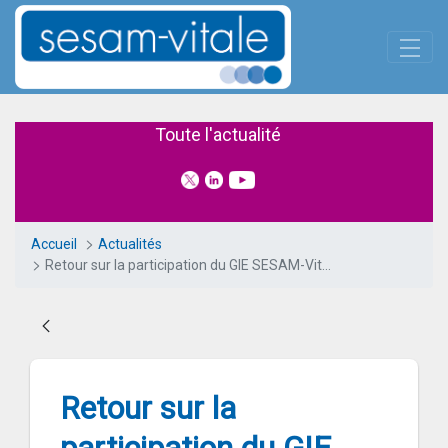
Panneau de gestion des cookies
Saut au contenu principal
Retour sur la participation d
Toute l'actualité
Accueil
Actualités
Retour sur la participation du GIE SESAM-Vitale au DEMO DAY 2025
Retour sur la