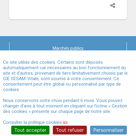
Marchés publics
X
Mentions légales
Ce site utilise des cookies. Certains sont déposés
automatiquement car nécessaires au bon fonctionnement du
site et d’autres, provenant de tiers limitativement choisis par le
Conditions Générales d'Utilisation
GIE SESAM-Vitale, sont soumis à votre consentement. Ce
consentement peut être global ou personnalisé par type de
Données à Caractère Personnel
cookies.
Accessibilité
Nous conservons votre choix pendant 6 mois. Vous pouvez
changer d’avis à tout moment en cliquant sur l’icône « Gestion
Gestion des cookies
des cookies » présente sur chaque page de notre site.
Consulter la politique cookies
ici
Tout accepter
Tout refuser
Personnaliser
®
© 2024 GIE SESAM-Vitale