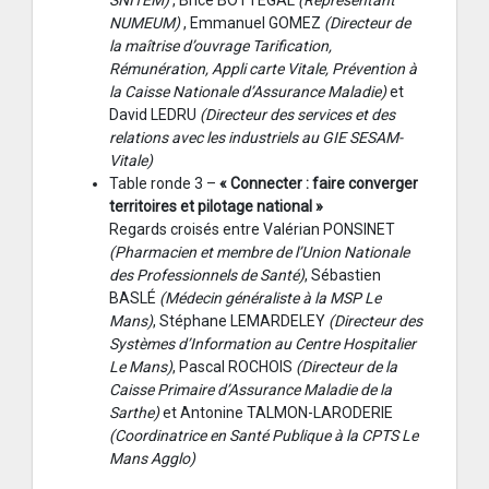
SNITEM)
, Brice BOTTEGAL
(Représentant
NUMEUM)
, Emmanuel GOMEZ
(Directeur de
la maîtrise d’ouvrage Tarification,
Rémunération, Appli carte Vitale, Prévention à
la Caisse Nationale d’Assurance Maladie)
et
David LEDRU
(Directeur des services et des
relations avec les industriels au GIE SESAM-
Vitale)
Table ronde 3 –
« Connecter : faire converger
territoires et pilotage national »
Regards croisés entre Valérian PONSINET
(Pharmacien et membre de l’Union Nationale
des Professionnels de Santé)
, Sébastien
BASLÉ
(Médecin généraliste à la MSP Le
Mans)
, Stéphane LEMARDELEY
(Directeur des
Systèmes d’Information au Centre Hospitalier
Le Mans)
, Pascal ROCHOIS
(Directeur de la
Caisse Primaire d’Assurance Maladie de la
Sarthe)
et Antonine TALMON-LARODERIE
(Coordinatrice en Santé Publique à la CPTS Le
Mans Agglo)