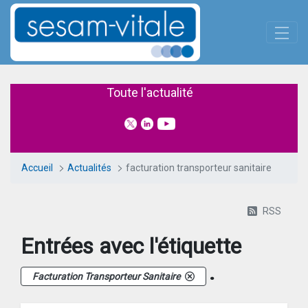
Panneau de gestion des cookies
Saut au contenu principal
Actualités
Toute l'actualité
Accueil
Actualités
facturation transporteur sanitaire
RSS
Entrées avec l'étiquette
.
Facturation Transporteur Sanitaire