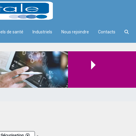
els de santé
Industriels
Nous rejoindre
Contacts
.
Sécurisation