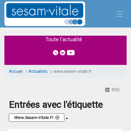
Panneau de gestion des cookies
Saut au contenu principal
Actualités
Toute l'actualité
Accueil
Actualités
www.sesam-vitale.fr
RSS
Entrées avec l'étiquette
.
Www.sesam-Vitale.fr