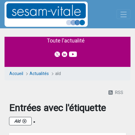
Panneau de gestion des cookies
Saut au contenu principal
Actualités
Toute l'actualité
Accueil
Actualités
ald
RSS
Entrées avec l'étiquette
.
Ald