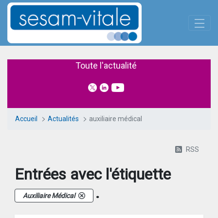
Panneau de gestion des cookies
Saut au contenu principal
Actualités
Toute l'actualité
Accueil
Actualités
auxiliaire médical
RSS
Entrées avec l'étiquette
.
Auxiliaire Médical