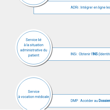
ADRi : Intégrer en ligne l
Service lié
à la situation
administrative du
INSi : Obtenir l’
INS
(Identi
patient
Service
à vocation médicale
DMP : Accéder au
Dossie