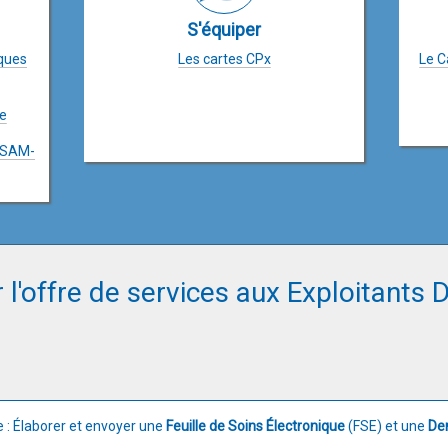
S'équiper
ques
Les cartes CPx
Le C
ce
SESAM-
 l'offre de services aux Exploitants
 : Élaborer et envoyer une
Feuille de Soins Électronique
(FSE) et une
De