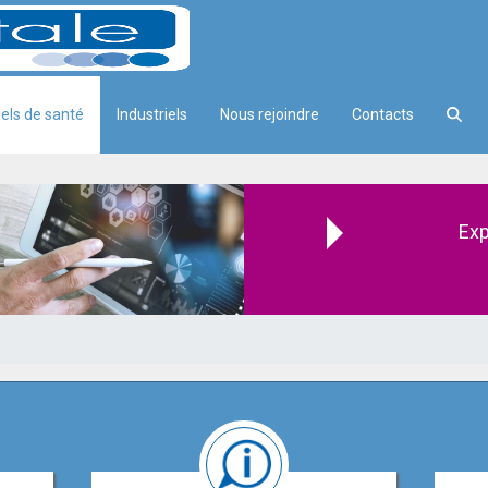
els de santé
Industriels
Nous rejoindre
Contacts
Exp