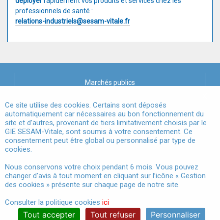
déployer
rapidement vos produits et services chez les
professionnels de santé :
relations-industriels@sesam-vitale.fr
Marchés publics
X
Mentions légales
Ce site utilise des cookies. Certains sont déposés
automatiquement car nécessaires au bon fonctionnement du
site et d’autres, provenant de tiers limitativement choisis par le
Conditions Générales d'Utilisation
GIE SESAM-Vitale, sont soumis à votre consentement. Ce
consentement peut être global ou personnalisé par type de
Données à Caractère Personnel
cookies.
Accessibilité
Nous conservons votre choix pendant 6 mois. Vous pouvez
changer d’avis à tout moment en cliquant sur l’icône « Gestion
Gestion des cookies
des cookies » présente sur chaque page de notre site.
Consulter la politique cookies
ici
Tout accepter
Tout refuser
Personnaliser