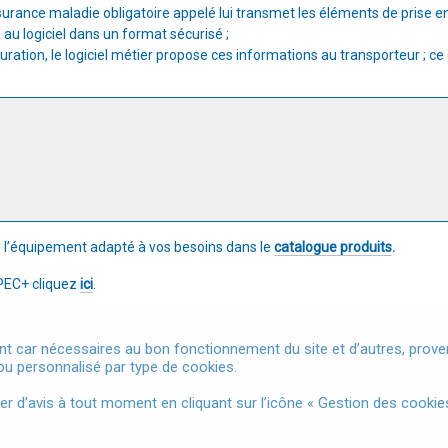
ssurance maladie obligatoire appelé lui transmet les éléments de prise 
au logiciel dans un format sécurisé ;
ration, le logiciel métier propose ces informations au transporteur ; ce 
z l’équipement adapté à vos besoins dans le
catalogue produits
.
r PEC+ cliquez
ici
.
t car nécessaires au bon fonctionnement du site et d’autres, provena
u personnalisé par type de cookies.
Mentions légales
Conditions Générales d'Utilisation
Donnée
d’avis à tout moment en cliquant sur l’icône « Gestion des cookies
Accessibilité
Gestion des cookies