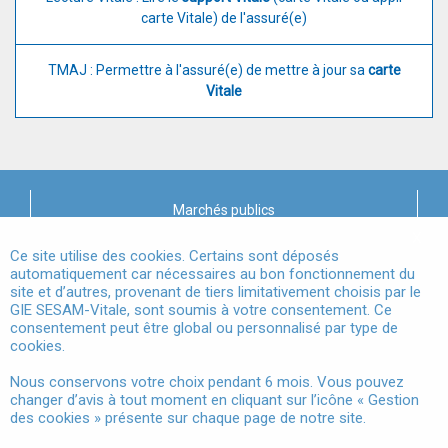
carte Vitale) de l'assuré(e)
TMAJ : Permettre à l'assuré(e) de mettre à jour sa
carte
Vitale
Marchés publics
X
Mentions légales
Ce site utilise des cookies. Certains sont déposés
automatiquement car nécessaires au bon fonctionnement du
site et d’autres, provenant de tiers limitativement choisis par le
Conditions Générales d'Utilisation
GIE SESAM-Vitale, sont soumis à votre consentement. Ce
consentement peut être global ou personnalisé par type de
Données à Caractère Personnel
cookies.
Accessibilité
Nous conservons votre choix pendant 6 mois. Vous pouvez
changer d’avis à tout moment en cliquant sur l’icône « Gestion
Gestion des cookies
des cookies » présente sur chaque page de notre site.