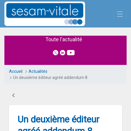
Panneau de gestion des cookies
Saut au contenu principal
Un deuxième éditeur agréé ad
Toute l'actualité
Accueil
Actualités
Un deuxième éditeur agréé addendum 8
Un deuxième éditeur