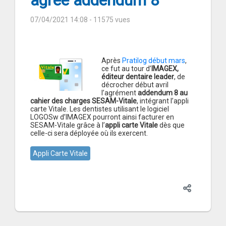
agréé addendum 8
07/04/2021 14:08
- 11575 vues
Après
Pratilog début mars
,
ce fut au tour d’
IMAGEX,
éditeur dentaire leader
, de
décrocher début avril
l’agrément
addendum 8 au
cahier des charges SESAM-Vitale
, intégrant l’appli
carte Vitale. Les dentistes utilisant le logiciel
LOGOSw d’IMAGEX pourront ainsi facturer en
SESAM-Vitale grâce à l’
appli carte Vitale
dès que
celle-ci sera déployée où ils exercent.
Appli Carte Vitale