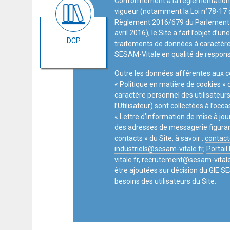
Conformément à la règlementation i
vigueur (notamment la Loi n°78-17 d
Règlement 2016/679 du Parlement 
avril 2016), le Site a fait l’objet d’u
DCP
traitements de données à caractère
SESAM-Vitale en qualité de respons
Outre les données afférentes aux c
« Politique en matière de cookies » 
caractère personnel des utilisateu
l’Utilisateur) sont collectées à l’occa
« Lettre d'information de mise à jour
des adresses de messagerie figurant
contacts » du Site, à savoir :
contact
industriels@sesam-vitale.fr
,
Portail 
vitale.fr
,
recrutement@sesam-vitale
être ajoutées sur décision du GIE S
besoins des utilisateurs du Site.