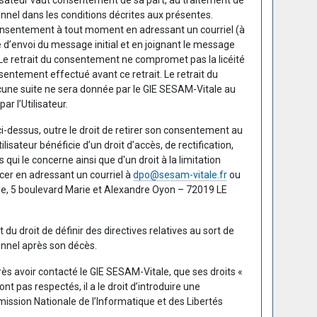
lisateur vaut consentement de sa part, au traitement de
nel dans les conditions décrites aux présentes.
 consentement à tout moment en adressant un courriel (à
e d’envoi du message initial et en joignant le message
 Le retrait du consentement ne compromet pas la licéité
sentement effectué avant ce retrait. Le retrait du
une suite ne sera donnée par le GIE SESAM-Vitale au
r l’Utilisateur.
i-dessus, outre le droit de retirer son consentement au
lisateur bénéficie d’un droit d’accès, de rectification,
ui le concerne ainsi que d'un droit à la limitation
rcer en adressant un courriel à
dpo@sesam-vitale.fr
ou
le, 5 boulevard Marie et Alexandre Oyon – 72019 LE
du droit de définir des directives relatives au sort de
nnel après son décès.
après avoir contacté le GIE SESAM-Vitale, que ses droits «
nt pas respectés, il a le droit d’introduire une
ssion Nationale de l’Informatique et des Libertés