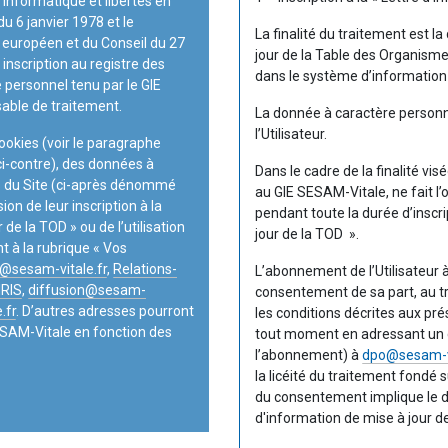
nformatique et libertés en
u 6 janvier 1978 et le
La finalité du traitement est la
européen et du Conseil du 27
jour de la Table des Organismes
ne inscription au registre des
dans le système d’information
 personnel tenu par le GIE
able de traitement.
La donnée à caractère personne
l’Utilisateur.
ookies (voir le paragraphe
ci-contre), des données à
Dans le cadre de la finalité vi
rs du Site (ci-après dénommé
au GIE SESAM-Vitale, ne fait l’
sion de leur inscription à la
pendant toute la durée d’inscrip
 de la TOD » ou de l’utilisation
jour de la TOD ».
 à la rubrique « Vos
@sesam-vitale.fr
,
Relations-
L’abonnement de l’Utilisateur à
IRIS
,
diffusion@sesam-
consentement de sa part, au t
.fr
. D’autres adresses pourront
les conditions décrites aux pré
ESAM-Vitale en fonction des
tout moment en adressant un cou
l’abonnement) à
dpo@sesam-vi
la licéité du traitement fondé 
du consentement implique le dé
d'information de mise à jour de