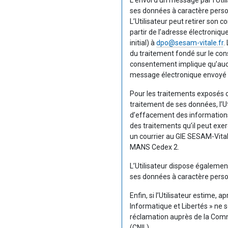
L’envoi d’un message par l’Uti
ses données à caractère person
L’Utilisateur peut retirer son
partir de l’adresse électroniqu
initial) à
dpo@sesam-vitale.fr
.
du traitement fondé sur le con
consentement implique qu’auc
message électronique envoyé pa
Pour les traitements exposés c
traitement de ses données, l’Uti
d’effacement des informations q
des traitements qu’il peut exe
un courrier au GIE SESAM-Vita
MANS Cedex 2.
L’Utilisateur dispose également 
ses données à caractère perso
Enfin, si l’Utilisateur estime, 
Informatique et Libertés » ne so
réclamation auprès de la Commi
(CNIL).