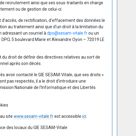
de recrutement ainsi que ses sous-traitants en charge
tement ou de gestion de celui-ci.
t d’accès, de rectification, d’effacement des données le
ion au traitement ainsi que d'un droit à la limitation du
n adressant un courriel à
dpo@sesam-vitale.fr
ou un
– DPO, 5 boulevard Marie et Alexandre Oyon – 72019 LE
u droit de définir des directives relatives au sort de
nnel après son décès.
près avoir contacté le GIE SESAM-Vitale, que ses droits «
nt pas respectés, il a le droit d’introduire une
ssion Nationale de l’Informatique et des Libertés
okies
 au site
www.sesam-vitale.fr
est accessible
ici
.
nce des locaux du GIE SESAM-Vitale