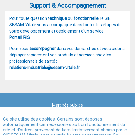
Support & Accompagnement
Pour toute question
technique
ou
fonctionnelle
, le GIE
SESAM-Vitale vous accompagne dans toutes les étapes de
votre développement et déploiement d'un service :
Portail IRIS
Pour vous
accompagner
dans vos démarches et vous aider à
déployer
rapidement vos produits et services chez les
professionnels de santé :
relations-industriels@sesam-vitale.fr
Marchés publics
X
Mentions légales
Ce site utilise des cookies. Certains sont déposés
automatiquement car nécessaires au bon fonctionnement du
site et d’autres, provenant de tiers limitativement choisis par le
Conditions Générales d'Utilisation