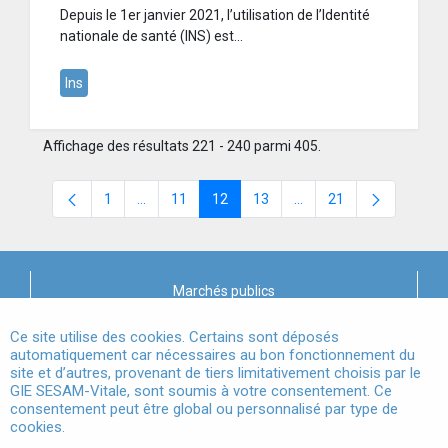
Depuis le 1er janvier 2021, l’utilisation de l’Identité
nationale de santé (INS) est...
Ins
Affichage des résultats 221 - 240 parmi 405.
1
...
11
12
13
...
21
Page
Pages intermédiaires Utilisez TAB pour naviguer.
Page
Page
Page
Pages intermédiaires Ut
Page
Marchés publics
X
Mentions légales
Ce site utilise des cookies. Certains sont déposés
automatiquement car nécessaires au bon fonctionnement du
site et d’autres, provenant de tiers limitativement choisis par le
Conditions Générales d'Utilisation
GIE SESAM-Vitale, sont soumis à votre consentement. Ce
consentement peut être global ou personnalisé par type de
Données à Caractère Personnel
cookies.