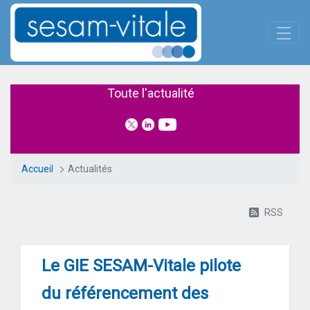
Panneau de gestion des cookies
Saut au contenu principal
Actualités
Toute l'actualité
Accueil
Actualités
RSS
Le GIE SESAM-Vitale pilote
du référencement des