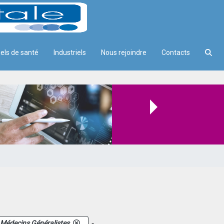
els de santé
Industriels
Nous rejoindre
Contacts
.
Médecins Généralistes