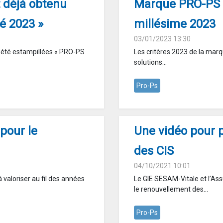
 déjà obtenu
Marque PRO-PS : 
é 2023 »
millésime 2023
03/01/2023 13:30
t été estampillées « PRO-PS
Les critères 2023 de la marq
solutions...
Pro-Ps
pour le
Une vidéo pour 
des CIS
04/10/2021 10:01
valoriser au fil des années
Le GIE SESAM-Vitale et l’As
le renouvellement des...
Pro-Ps