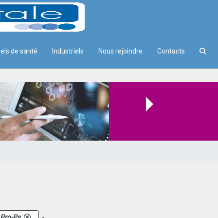
els de santé
Industriels
Nous rejoindre
Contacts
.
Pro-Ps