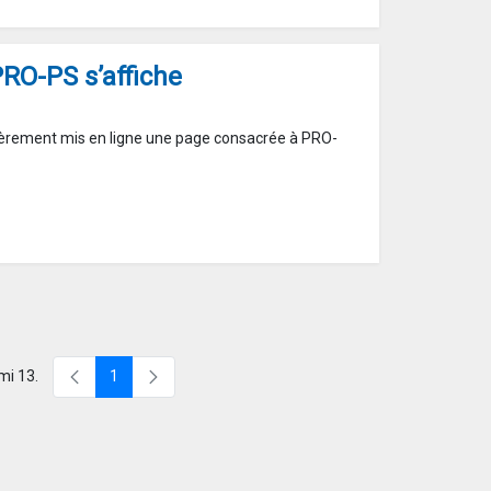
O-PS s’affiche
ièrement mis en ligne une page consacrée à PRO-
mi 13.
1
Page