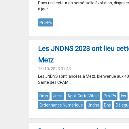
Dans un secteur en perpétuelle évolution, dispose
à jour...
Pro-Ps
Les JNDNS 2023 ont lieu cet
Metz
18/10/2023 07:43
Les JNDNS sont lancées à Metz, bienvenue aux 4
Santé des CPAM...
Dmp
Jncis
Appli Carte Vitale
Pro-Ps
Ins
Ordonnance Numérique
Jndns
Dns
Délégu