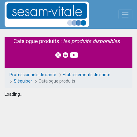
Panneau de gestion des cookies
Saut au contenu principal
Catalogue produits
Catalogue produits :
les produits disponibles
Professionnels de santé
Établissements de santé
S'équiper
Catalogue produits
Loading...