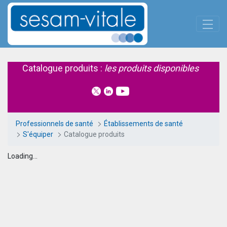
Panneau de gestion des cookies
Saut au contenu principal
Catalogue produits
Catalogue produits :
les produits disponibles
Professionnels de santé
Établissements de santé
S'équiper
Catalogue produits
Loading...