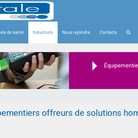
els de santé
Industriels
Nous rejoindre
Contacts
ion SESAM-Vitale
Équipementie
e
ipementiers offreurs de solutions 