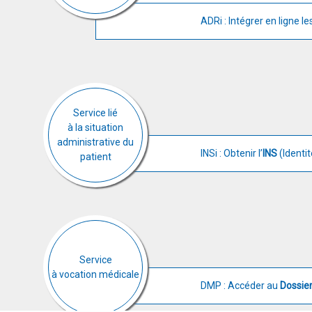
ADRi : Intégrer en ligne l
Service lié
à la situation
administrative du
INSi : Obtenir l’
INS
(Identi
patient
Service
à vocation médicale
DMP : Accéder au
Dossie