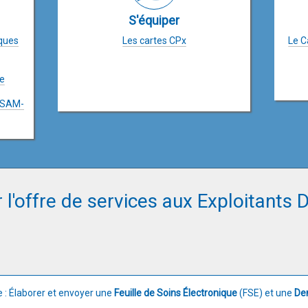
S'équiper
ques
Les cartes CPx
Le C
ce
SESAM-
 l'offre de services aux Exploitants
 : Élaborer et envoyer une
Feuille de Soins Électronique
(FSE) et une
De