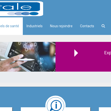
els de santé
Industriels
Nous rejoindre
Contacts
Exp